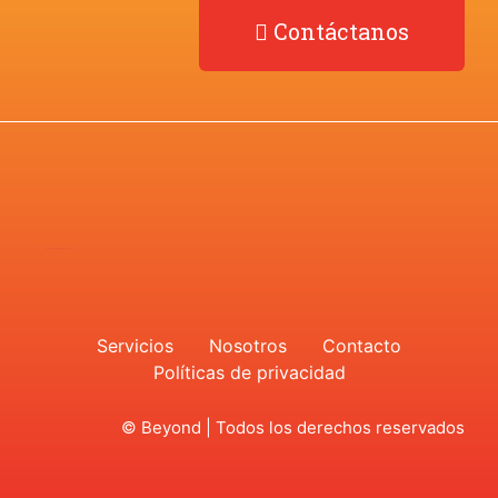
Contáctanos
Desarrollado por
Agencia de Marketing Digital –
Neonwave
Servicios
Nosotros
Contacto
Políticas de privacidad
© Beyond | Todos los derechos reservados