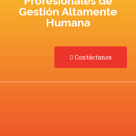
Profesionales de
Gestión Altamente
Humana
Contáctanos
Desarrollado por
Agencia de Marketing Digital –
Neonwave