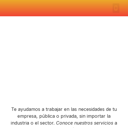
Servi
Politi
Reclutadora de
personal
Reclutadora de personal
Te ayudamos a trabajar en las necesidades de tu
empresa, pública o privada, sin importar la
industria o el sector.
Conoce nuestros servicios
a