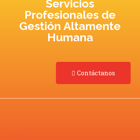
Servicios
Profesionales de
Gestión Altamente
Humana
Contáctanos
Desarrollado por
Agencia de Marketing Digital –
Neonwave